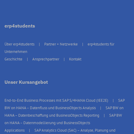
erp4students
Über erp4students
Partner + Netzwerke
erp4students für
Unternehmen
Geschichte
Ansprechpartner
Kontakt
Unser Kursangebot
End-to-End Business Processes mit SAP S/4HANA Cloud (IEE2E)
SAP
BW on HANA – Datenfluss und BusinessObjects Analysis
SAP BW on
HANA – Datenbeschaffung und BusinessObjects Reporting
SAP BW
on HANA – Datenmodellierung und BusinessObjects
Applications
SAP Analytics Cloud (SAC) – Analyse, Planung und