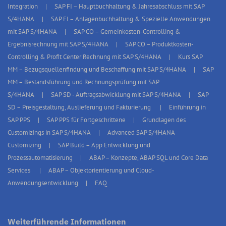
Integration
SAP FI – Hauptbuchhaltung & Jahresabschluss mit SAP
S/4HANA
SAP FI – Anlagenbuchhaltung & Spezielle Anwendungen
mit SAP S/4HANA
SAP CO – Gemeinkosten-Controlling &
Ergebnisrechnung mit SAP S/4HANA
SAP CO – Produktkosten-
Controlling & Profit Center Rechnung mit SAP S/4HANA
Kurs SAP
MM – Bezugsquellenfindung und Beschaffung mit SAP S/4HANA
SAP
MM – Bestandsführung und Rechnungsprüfung mit SAP
S/4HANA
SAP SD - Auftragsabwicklung mit SAP S/4HANA
SAP
SD – Preisgestaltung, Auslieferung und Fakturierung
Einführung in
SAP PPS
SAP PPS für Fortgeschrittene
Grundlagen des
Customizings in SAP S/4HANA
Advanced SAP S/4HANA
Customizing
SAP Build – App Entwicklung und
Prozessautomatisierung
ABAP – Konzepte, ABAP SQL und Core Data
Services
ABAP – Objektorientierung und Cloud-
Anwendungsentwicklung
FAQ
Weiterführende Informationen